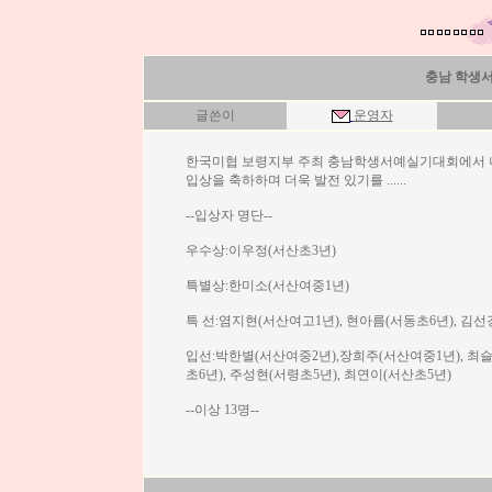
충남 학생서
글쓴이
운영자
한국미협 보령지부 주최 충남학생서예실기대회에서 
입상을 축하하며 더욱 발전 있기를 ......
--입상자 명단--
우수상:이우정(서산초3년)
특별상:한미소(서산여중1년)
특 선:염지현(서산여고1년), 현아름(서동초6년), 김선
입선:박한별(서산여중2년),장희주(서산여중1년), 최슬
초6년), 주성현(서령초5년), 최연이(서산초5년)
--이상 13명--