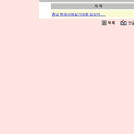
제 목
충남 학생서예실기대회 입상자......